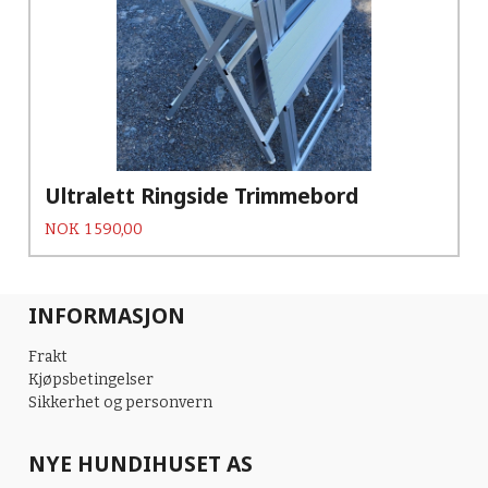
Ultralett Ringside Trimmebord
Pris
NOK
1 590,00
INFORMASJON
Frakt
Kjøpsbetingelser
Sikkerhet og personvern
NYE HUNDIHUSET AS