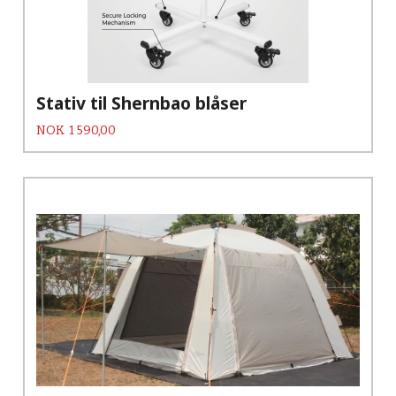
Stativ til Shernbao blåser
Pris
NOK
1 590,00