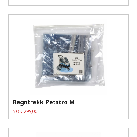
Regntrekk Petstro M
Pris
NOK
299,00