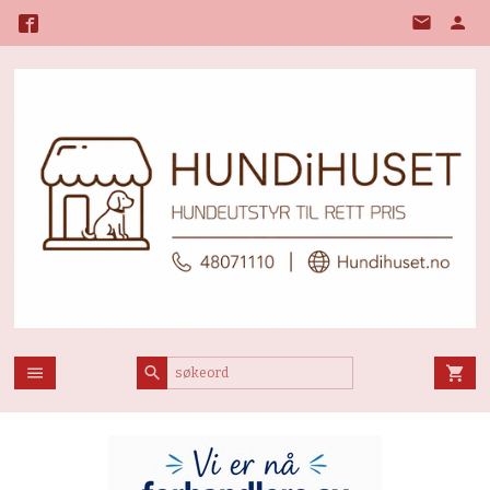
Gå
til
innholdet