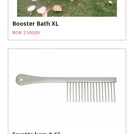
Booster Bath XL
Pris
NOK
2 500,00