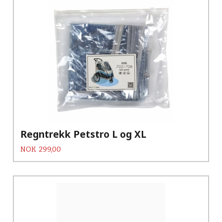
Regntrekk Petstro L og XL
Pris
NOK
299,00