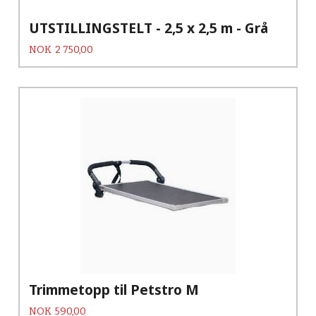
UTSTILLINGSTELT - 2,5 x 2,5 m - Grå
Pris
NOK
2 750,00
Trimmetopp til Petstro M
Pris
NOK
590,00