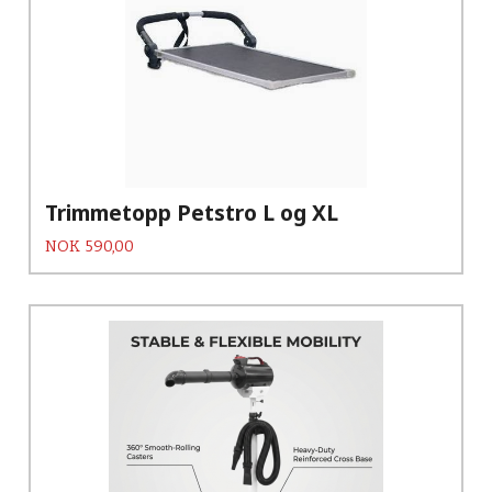
Trimmetopp Petstro L og XL
Pris
NOK
590,00