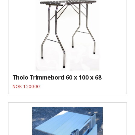
Tholo Trimmebord 60 x 100 x 68
Pris
NOK
1 200,00