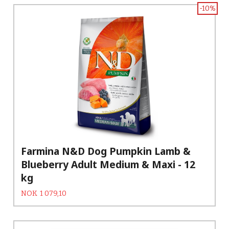
-10%
Farmina N&D Dog Pumpkin Lamb &
Blueberry Adult Medium & Maxi - 12
kg
Tilbud
Rabatt
NOK
1 079,10