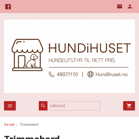
Gå
til
innholdet
Forside
Trimmebord