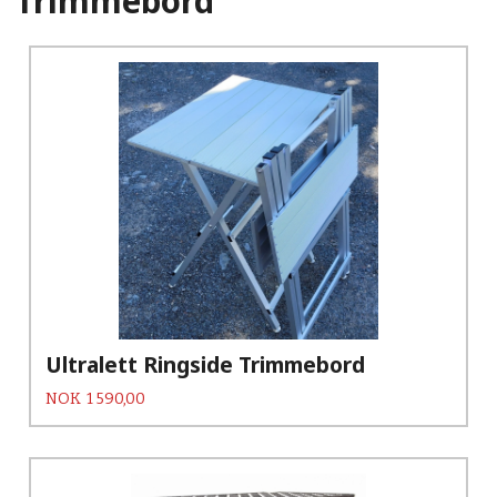
Trimmebord
Ultralett Ringside Trimmebord
Pris
NOK
1 590,00