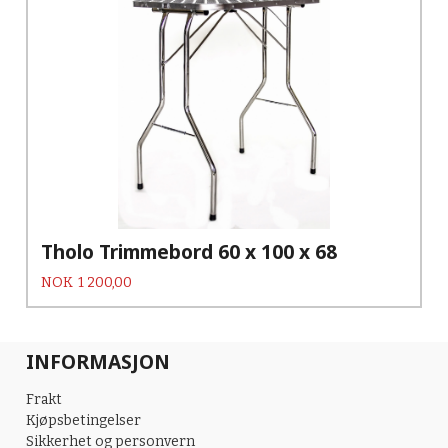
Tholo Trimmebord 60 x 100 x 68
Pris
NOK
1 200,00
INFORMASJON
Frakt
Kjøpsbetingelser
Sikkerhet og personvern