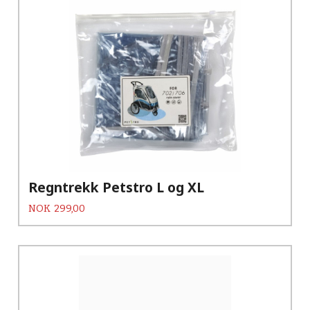
Regntrekk Petstro L og XL
Pris
NOK
299,00