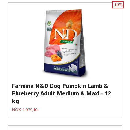
-10%
Farmina N&D Dog Pumpkin Lamb &
Blueberry Adult Medium & Maxi - 12
kg
Tilbud
Rabatt
NOK
1 079,10