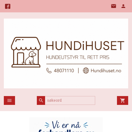
Gå
til
innholdet