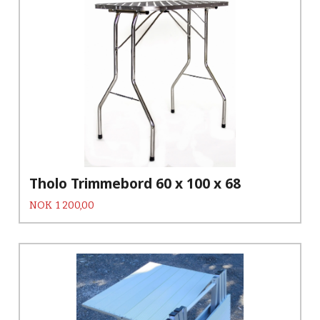
Tholo Trimmebord 60 x 100 x 68
Pris
NOK
1 200,00