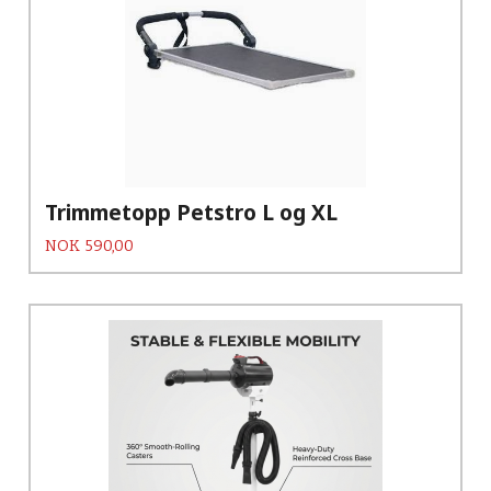
Trimmetopp Petstro L og XL
Pris
NOK
590,00