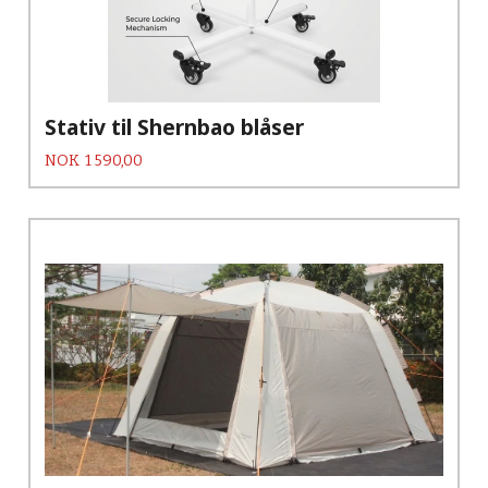
Stativ til Shernbao blåser
Pris
NOK
1 590,00