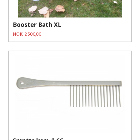
Booster Bath XL
Pris
NOK
2 500,00