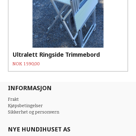
Ultralett Ringside Trimmebord
Pris
NOK
1 590,00
INFORMASJON
Frakt
Kjøpsbetingelser
Sikkerhet og personvern
NYE HUNDIHUSET AS