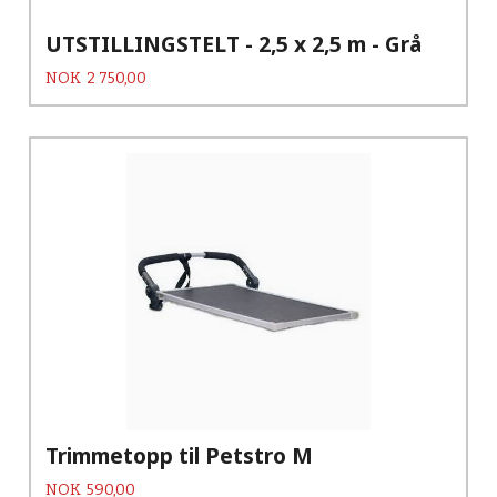
UTSTILLINGSTELT - 2,5 x 2,5 m - Grå
Pris
NOK
2 750,00
Trimmetopp til Petstro M
Pris
NOK
590,00