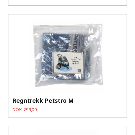
Regntrekk Petstro M
Pris
NOK
299,00