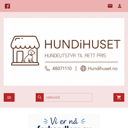
Gå
til
innholdet