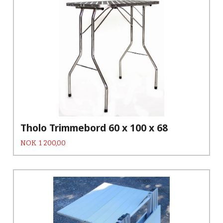
Tholo Trimmebord 60 x 100 x 68
Pris
NOK
1 200,00