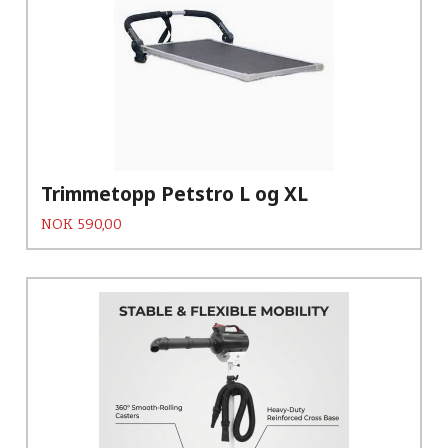
Trimmetopp Petstro L og XL
Pris
NOK
590,00