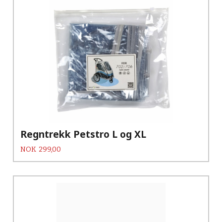
Regntrekk Petstro L og XL
Pris
NOK
299,00