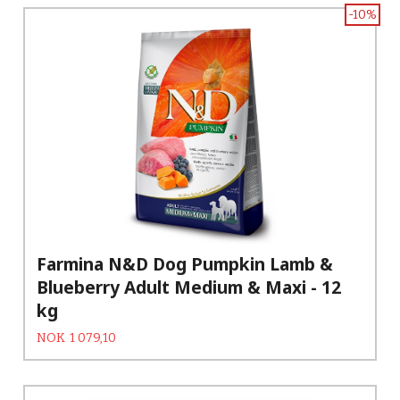
-10%
Farmina N&D Dog Pumpkin Lamb &
Blueberry Adult Medium & Maxi - 12
kg
Tilbud
Rabatt
NOK
1 079,10