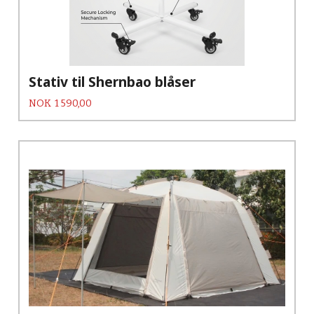
Stativ til Shernbao blåser
Pris
NOK
1 590,00