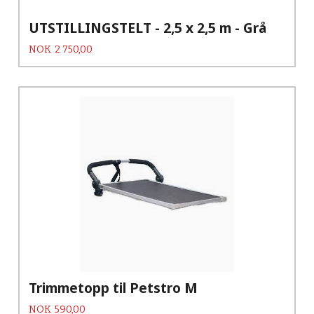
UTSTILLINGSTELT - 2,5 x 2,5 m - Grå
Pris
NOK
2 750,00
Trimmetopp til Petstro M
Pris
NOK
590,00