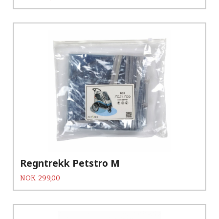
Regntrekk Petstro M
Pris
NOK
299,00