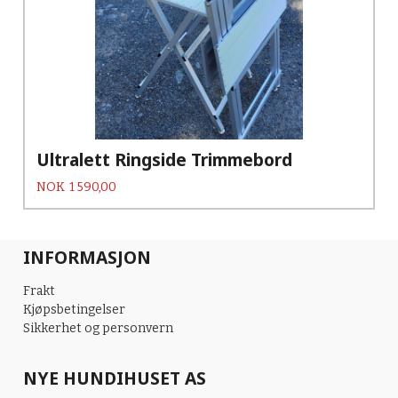
Ultralett Ringside Trimmebord
Pris
NOK
1 590,00
INFORMASJON
Frakt
Kjøpsbetingelser
Sikkerhet og personvern
NYE HUNDIHUSET AS