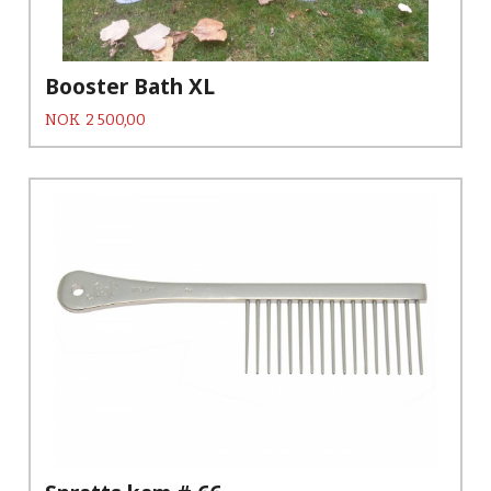
Booster Bath XL
Pris
NOK
2 500,00