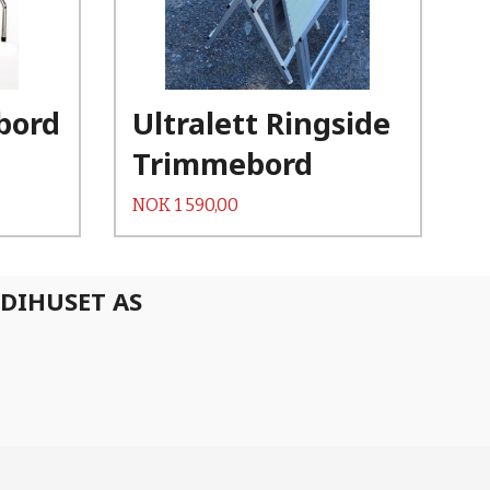
Les mer
bord
Ultralett Ringside
Trimmebord
Pris
NOK
1 590,00
DIHUSET AS