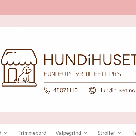
d
Trimmebord
Valpegrind
Stroller
Te