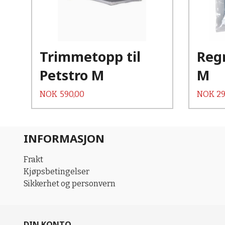
Les mer
Trimmetopp til
Reg
Petstro M
M
Pris
Pris
NOK
590,00
NOK
29
INFORMASJON
Frakt
Kjøpsbetingelser
Sikkerhet og personvern
DIN KONTO