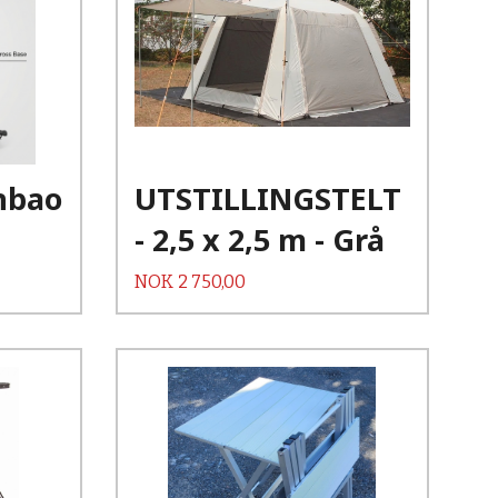
Kjøp
Les mer
rnbao
UTSTILLINGSTELT
- 2,5 x 2,5 m - Grå
Pris
NOK
2 750,00
Kjøp