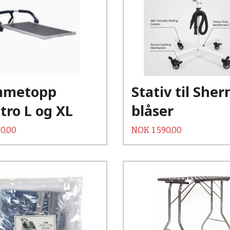
Kjøp
Kjøp
Les mer
Les mer
mmetopp
Stativ til She
tro L og XL
blåser
Pris
0,00
NOK
1 590,00
Kjøp