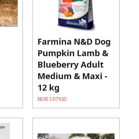
Kjøp
Les mer
Farmina N&D Dog
Pumpkin Lamb &
Blueberry Adult
Medium & Maxi -
12 kg
Tilbud
Rabatt
NOK
1 079,10