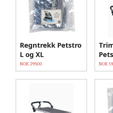
Kjøp
Les mer
Regntrekk Petstro
Tri
L og XL
Pets
Pris
Pris
NOK
299,00
NOK
59
Kjøp