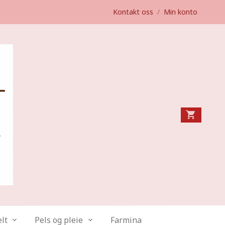
Kontakt oss
/
Min konto
lt
Pels og pleie
Farmina