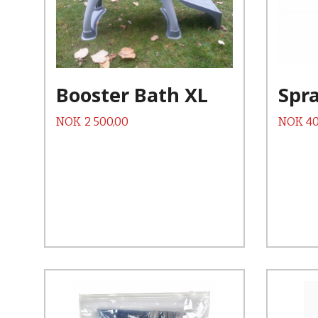
Kjøp
Les mer
Booster Bath XL
Spra
Pris
Pris
NOK
2 500,00
NOK
40