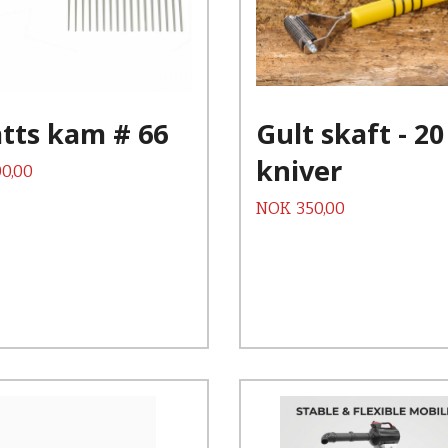
Kjøp
Kjøp
Les mer
Les mer
tts kam # 66
Gult skaft - 20
kniver
0,00
Pris
NOK
350,00