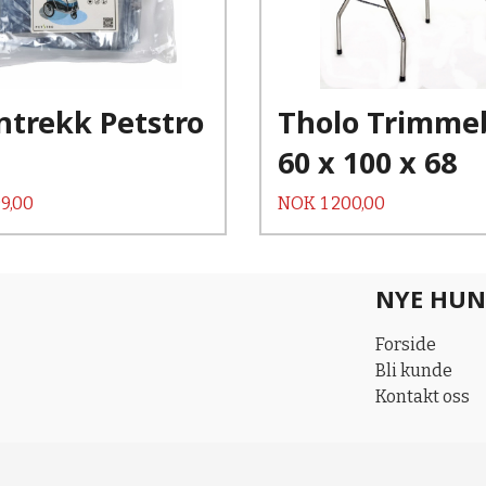
Les mer
ntrekk Petstro
Tholo Trimme
60 x 100 x 68
Pris
9,00
NOK
1 200,00
NYE HUN
Forside
Bli kunde
Kontakt oss