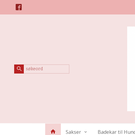
Gå
Lukk
til
innholdet
Produkter
Sakser
Badekar til Hun