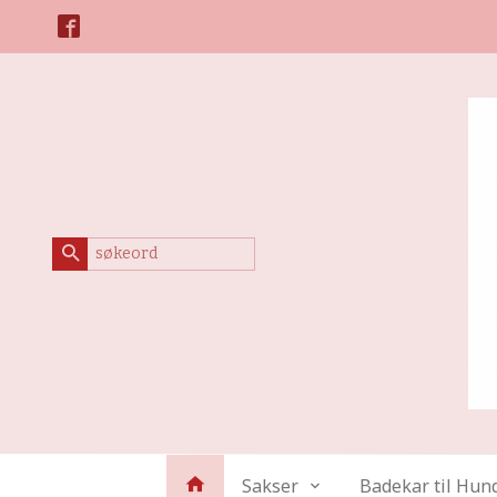
Gå
Lukk
til
innholdet
Produkter
Sakser
Badekar til Hun