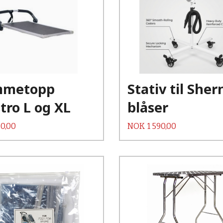
Kjøp
Kjøp
Les mer
Les mer
mmetopp
Stativ til She
tro L og XL
blåser
Pris
0,00
NOK
1 590,00
Kjøp