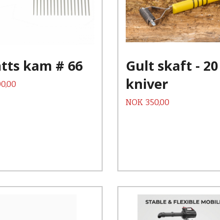
Kjøp
Kjøp
Les mer
Les mer
tts kam # 66
Gult skaft - 20
kniver
0,00
Pris
NOK
350,00