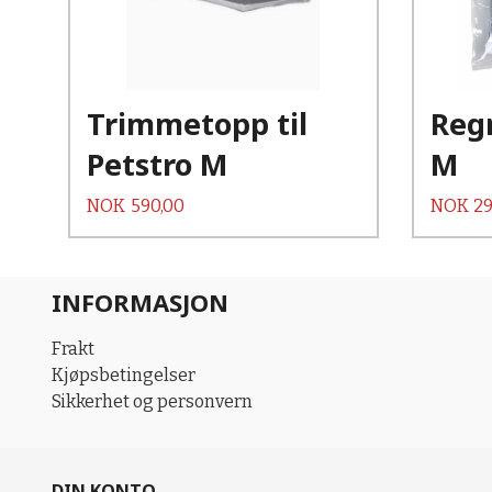
Les mer
Trimmetopp til
Reg
Petstro M
M
Pris
Pris
NOK
590,00
NOK
29
INFORMASJON
Frakt
Kjøpsbetingelser
Sikkerhet og personvern
DIN KONTO