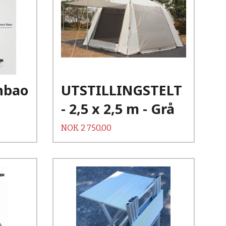
Kjøp
Les mer
rnbao
UTSTILLINGSTELT
- 2,5 x 2,5 m - Grå
Pris
NOK
2 750,00
Kjøp