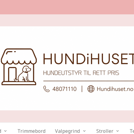
d
Trimmebord
Valpegrind
Stroller
Te