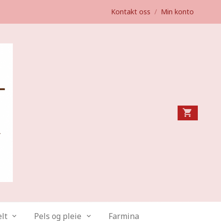
Kontakt oss
/
Min konto
lt
Pels og pleie
Farmina