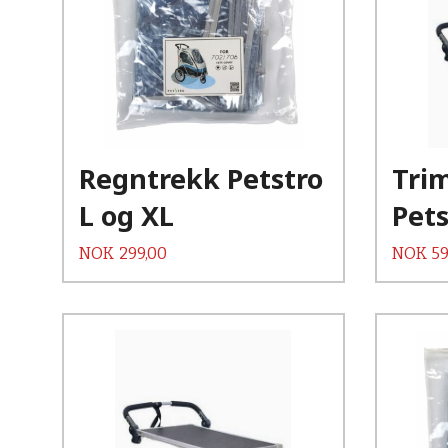
Kjøp
Les mer
Regntrekk Petstro
Tri
L og XL
Pets
Pris
Pris
NOK
299,00
NOK
59
Kjøp