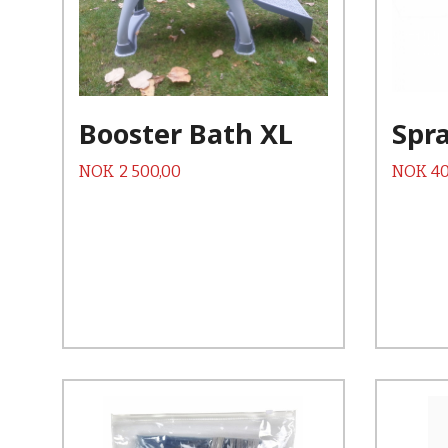
Kjøp
Les mer
Booster Bath XL
Spra
Pris
Pris
NOK
2 500,00
NOK
40