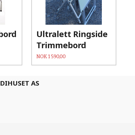
Les mer
bord
Ultralett Ringside
Trimmebord
Pris
NOK
1 590,00
DIHUSET AS