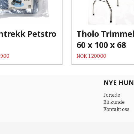
Les mer
ntrekk Petstro
Tholo Trimme
60 x 100 x 68
Pris
9,00
NOK
1 200,00
NYE HUN
Forside
Bli kunde
Kontakt oss