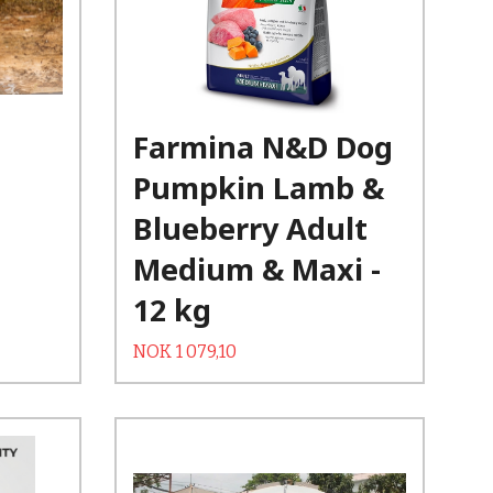
Kjøp
Les mer
Farmina N&D Dog
Pumpkin Lamb &
Blueberry Adult
Medium & Maxi -
12 kg
Tilbud
Rabatt
NOK
1 079,10