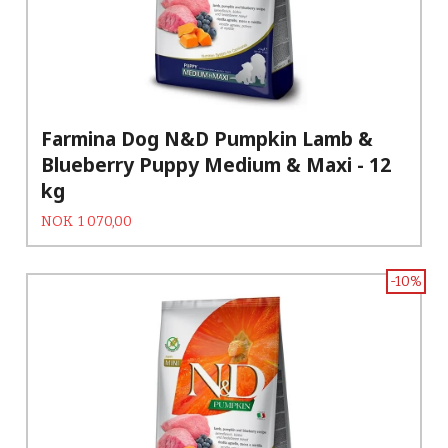
Farmina Dog N&D Pumpkin Lamb &
Blueberry Puppy Medium & Maxi - 12
kg
Tilbud
Rabatt
NOK
1 070,00
-10%