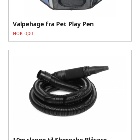
Valpehage fra Pet Play Pen
Pris
NOK
0,00
10m slange til Shernabo Blåsere