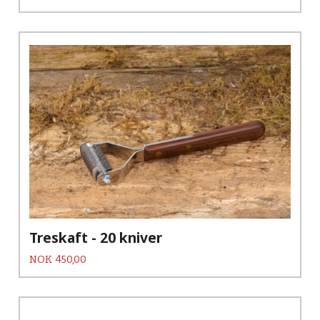
Treskaft - 20 kniver
Pris
NOK
450,00