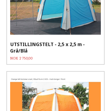
UTSTILLINGSTELT - 2,5 x 2,5 m -
Grå/Blå
Pris
NOK
2 750,00