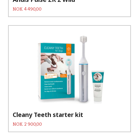
Pris
NOK
4 490,00
Cleany Teeth starter kit
Pris
NOK
2 900,00