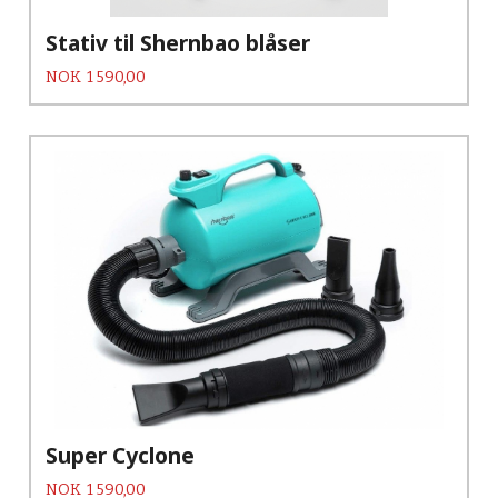
Stativ til Shernbao blåser
Pris
NOK
1 590,00
Super Cyclone
Pris
NOK
1 590,00