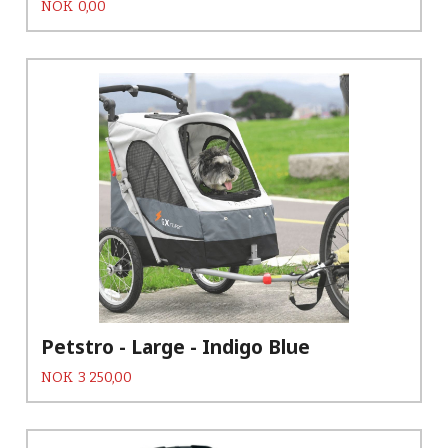
Pris
NOK
0,00
Petstro - Large - Indigo Blue
Pris
NOK
3 250,00