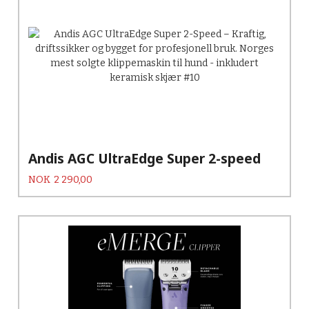
Andis AGC UltraEdge Super 2-speed
Pris
NOK
2 290,00