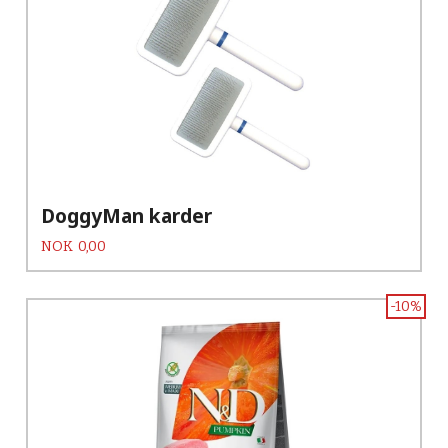
DoggyMan karder
Pris
NOK
0,00
-10%