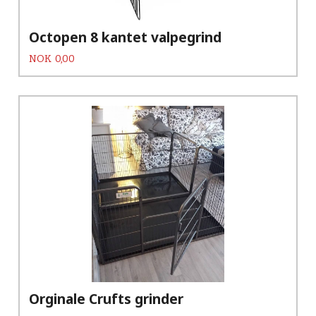
Octopen 8 kantet valpegrind
Pris
NOK
0,00
Orginale Crufts grinder