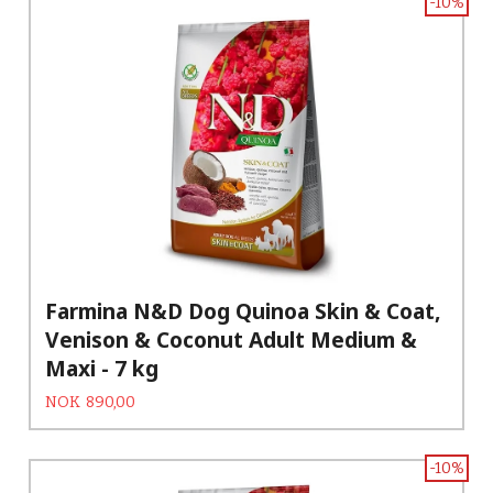
-10%
Farmina N&D Dog Quinoa Skin & Coat,
Venison & Coconut Adult Medium &
Maxi - 7 kg
Tilbud
Rabatt
NOK
890,00
-10%