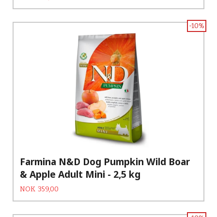
-10%
Farmina N&D Dog Pumpkin Wild Boar
& Apple Adult Mini - 2,5 kg
Tilbud
Rabatt
NOK
359,00