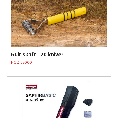
Gult skaft - 20 kniver
Pris
NOK
350,00