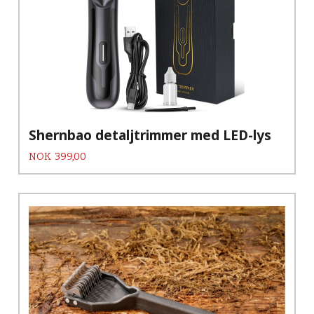
Shernbao detaljtrimmer med LED-lys
Pris
NOK
399,00