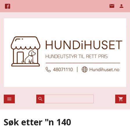
Gå
til
innholdet
Søk etter "n 140