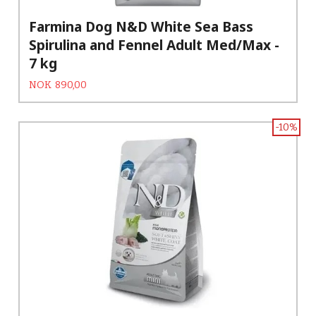
Farmina Dog N&D White Sea Bass
Spirulina and Fennel Adult Med/Max -
7 kg
Tilbud
Rabatt
NOK
890,00
-10%