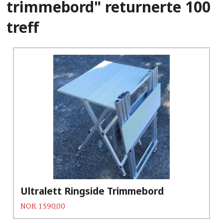
trimmebord" returnerte 100
treff
Ultralett Ringside Trimmebord
Pris
NOK
1 590,00