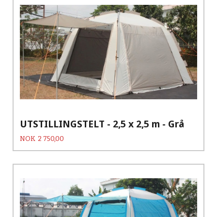
UTSTILLINGSTELT - 2,5 x 2,5 m - Grå
Pris
NOK
2 750,00