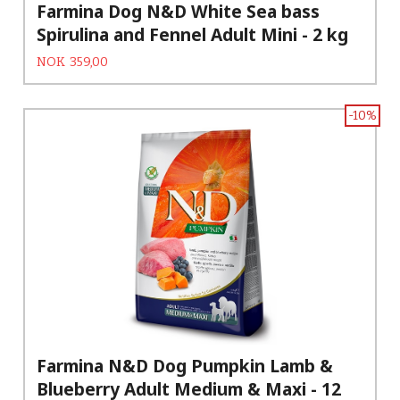
Farmina Dog N&D White Sea bass
Spirulina and Fennel Adult Mini - 2 kg
Tilbud
Rabatt
NOK
359,00
-10%
Farmina N&D Dog Pumpkin Lamb &
Blueberry Adult Medium & Maxi - 12