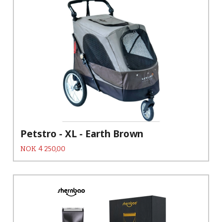
Petstro - XL - Earth Brown
Pris
NOK
4 250,00