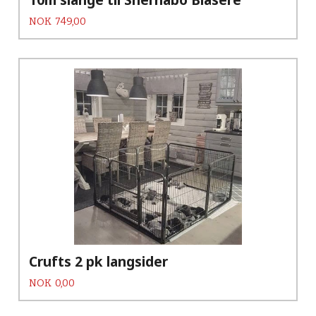
Pris
NOK
749,00
Crufts 2 pk langsider
Pris
NOK
0,00