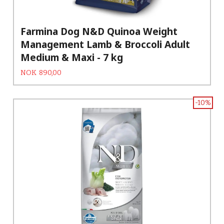
Farmina Dog N&D Quinoa Weight
Management Lamb & Broccoli Adult
Medium & Maxi - 7 kg
Tilbud
Rabatt
NOK
890,00
-10%