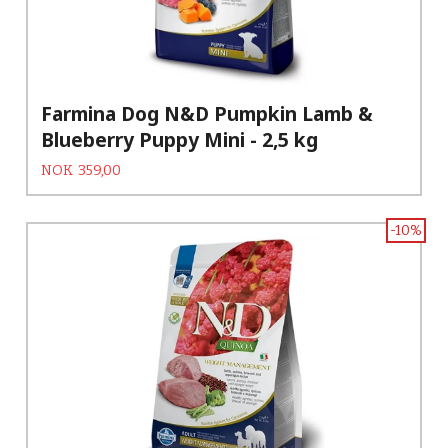
Farmina Dog N&D Pumpkin Lamb &
Blueberry Puppy Mini - 2,5 kg
Tilbud
Rabatt
NOK
359,00
-10%