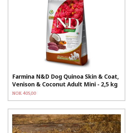
Farmina N&D Dog Quinoa Skin & Coat,
Venison & Coconut Adult Mini - 2,5 kg
Tilbud
Rabatt
NOK
405,00