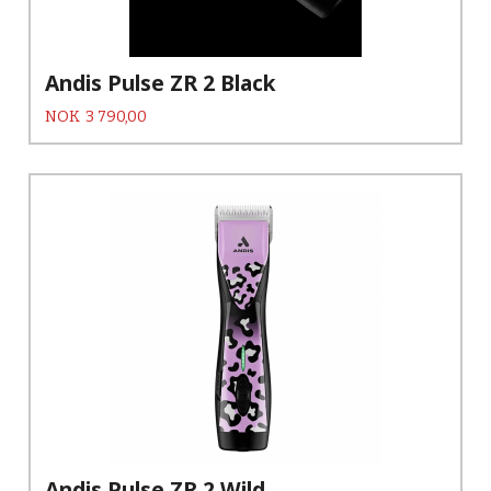
Andis Pulse ZR 2 Black
Pris
NOK
3 790,00
Andis Pulse ZR 2 Wild