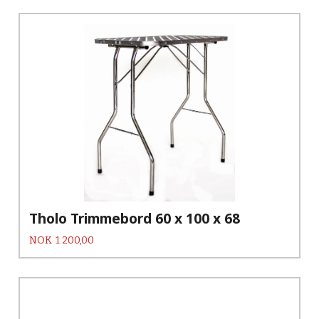
Tholo Trimmebord 60 x 100 x 68
Pris
NOK
1 200,00