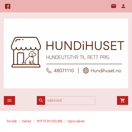
Gå
til
innholdet
Forside
Sakser
WITTE ROSELINE
Spiss sakser