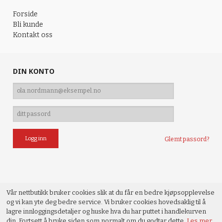
Forside
Bli kunde
Kontakt oss
DIN KONTO
Glemt passord?
Vår nettbutikk bruker cookies slik at du får en bedre kjøpsopplevelse
og vi kan yte deg bedre service. Vi bruker cookies hovedsaklig til å
lagre innloggingsdetaljer og huske hva du har puttet i handlekurven
din. Fortsett å bruke siden som normalt om du godtar dette.
Les mer