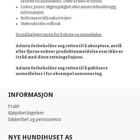
skrevet en anmeldelse. Dette er ikke et forum.
Linker, priser, tilgjengelighet eller annen tidsavhengig
informasjon.
Referanser til konkurrenter
Støtende/ufin ordbruk.
Du må ha kjøpt varen for å skrive en anmeldelse.
Admin forbeholder seg retten til å akseptere, avslå
eller fjerne enhver produktanmeldelse som ikke er
i tråd med disse retningslinjene.
Admin forbeholder seg retten til å publisere
anmeldelser i for eksempel annonsering.
INFORMASJON
Frakt
Kjøpsbetingelser
Sikkerhet og personvern
NYE HUNDIHUSET AS