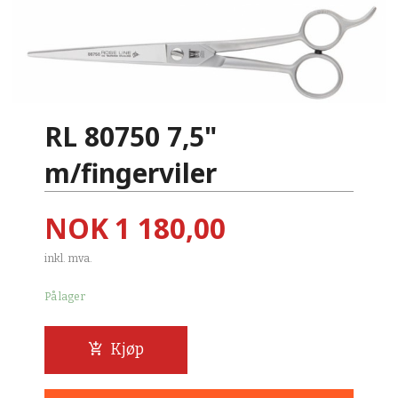
RL 80750 7,5"
m/fingerviler
Pris
NOK
1 180,00
inkl. mva.
På lager
Kjøp