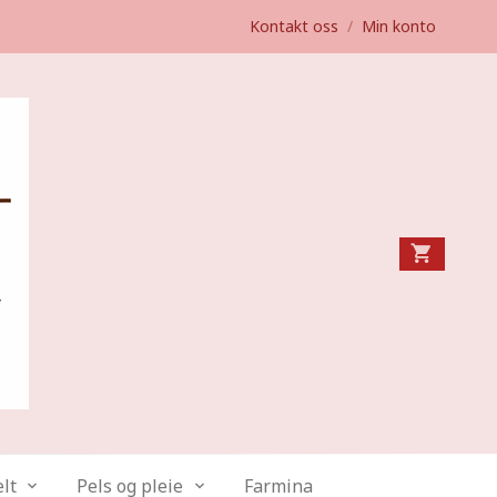
Kontakt oss
/
Min konto
lt
Pels og pleie
Farmina