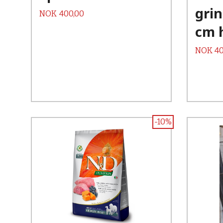
grin
Pris
NOK
400,00
cm 
Pris
NOK
40
-10%
Kjøp