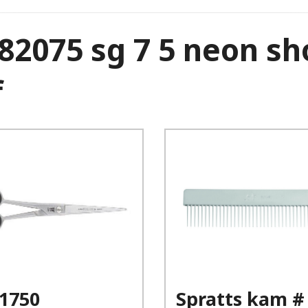
 82075 sg 7 5 neon s
f
Kjøp
Kjøp
Les mer
Les mer
81750
Spratts kam #