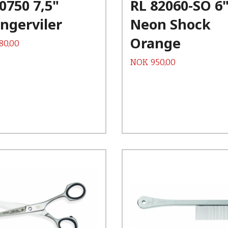
0750 7,5"
RL 82060-SO 6
Les mer
Les mer
ngerviler
Neon Shock
Orange
180,00
Pris
NOK
950,00
Kjøp