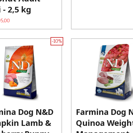
 - 2,5 kg
Rabatt
5,00
-10%
Kjøp
Kjøp
mina Dog N&D
Farmina Dog 
Les mer
Les mer
pkin Lamb &
Quinoa Weigh