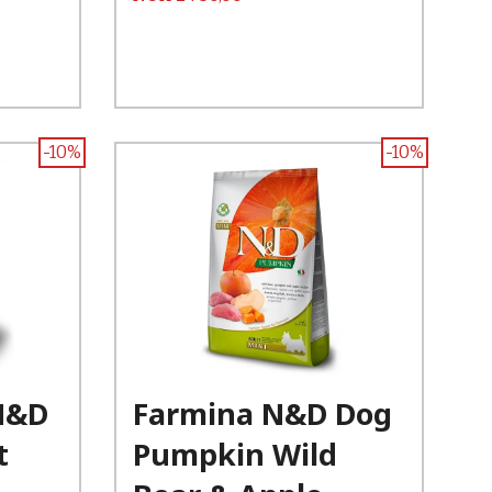
-10%
-10%
Kjøp
N&D
Farmina N&D Dog
Les mer
t
Pumpkin Wild