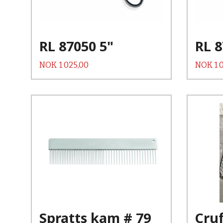
Les mer
RL 87050 5"
RL 8
Pris
Pris
NOK
1 025,00
NOK
1 
Kjøp
Les mer
Spratts kam # 79
Cruf