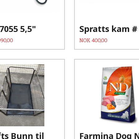
Les mer
7055 5,5"
Spratts kam #
Pris
090,00
NOK
400,00
Kjøp
Kjøp
Les mer
Les mer
ts Bunn til
Farmina Dog 