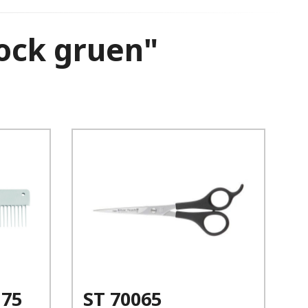
hock gruen"
Kjøp
Les mer
 75
ST 70065