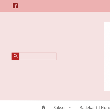
Gå
Lukk
til
innholdet
Produkter
Sakser
Badekar til Hun