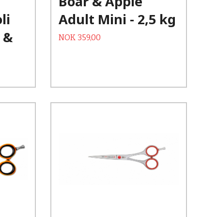
Boar & Apple
li
Adult Mini - 2,5 kg
 &
Tilbud
Rabatt
NOK
359,00
Kjøp