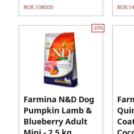
Pris
Pris
NOK
1 080,00
NOK
1 
-10%
Kjøp
Les mer
Farmina N&D Dog
Far
Pumpkin Lamb &
Qui
Blueberry Adult
Coat
Mini - 2,5 kg
Coc