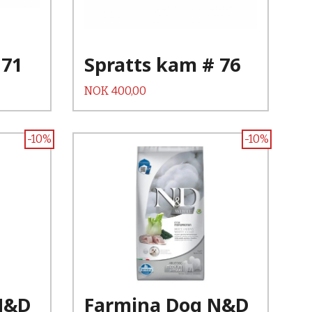
Les mer
 71
Spratts kam # 76
Pris
NOK
400,00
-10%
-10%
Kjøp
Les mer
N&D
Farmina Dog N&D