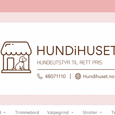
d
Trimmebord
Valpegrind
Stroller
Te