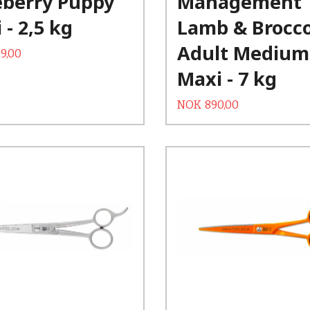
eberry Puppy
Management
 - 2,5 kg
Lamb & Brocco
Adult Medium
Rabatt
9,00
Maxi - 7 kg
Tilbud
Rabatt
NOK
890,00
Kjøp
Kjøp