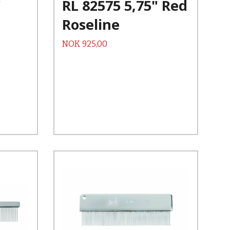
"
RL 82575 5,75" Red
Les mer
Roseline
Pris
NOK
925,00
Kjøp