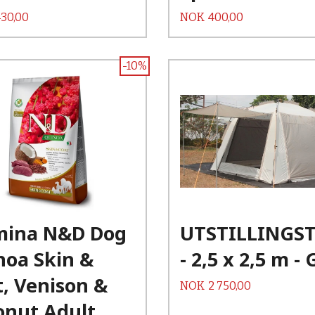
Pris
430,00
NOK
400,00
-10%
Kjøp
Kjøp
Les mer
Les mer
mina N&D Dog
UTSTILLINGST
noa Skin &
- 2,5 x 2,5 m - 
, Venison &
Pris
NOK
2 750,00
onut Adult