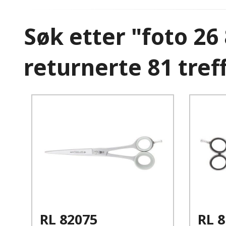
Søk etter "foto 26
returnerte 81 tref
Kjøp
Les mer
RL 82075
RL 