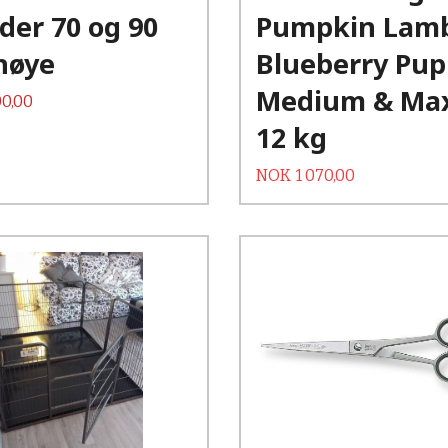
der 70 og 90
Pumpkin Lam
høye
Blueberry Pup
Medium & Max
0,00
12 kg
Tilbud
Rabatt
NOK
1 070,00
Kjøp