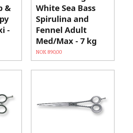
b &
White Sea Bass
py
Spirulina and
i -
Fennel Adult
Med/Max - 7 kg
Tilbud
Rabatt
NOK
890,00
Kjøp