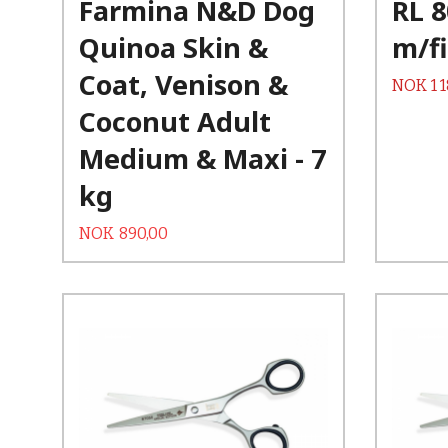
Farmina N&D Dog
RL 8
Les mer
Quinoa Skin &
m/fi
Coat, Venison &
Pris
NOK
1 
Coconut Adult
Medium & Maxi - 7
kg
Tilbud
Rabatt
NOK
890,00
Kjøp