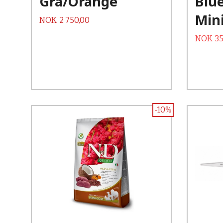
Grå/Orange
Blu
Mini
Pris
NOK
2 750,00
Tilbud
NOK
35
-10%
Kjøp