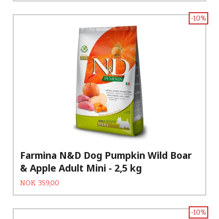
-10%
Farmina N&D Dog Pumpkin Wild Boar
& Apple Adult Mini - 2,5 kg
Tilbud
Rabatt
NOK
359,00
-10%