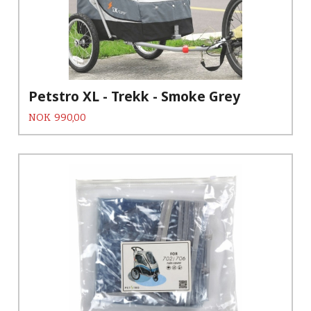
Petstro XL - Trekk - Smoke Grey
Pris
NOK
990,00