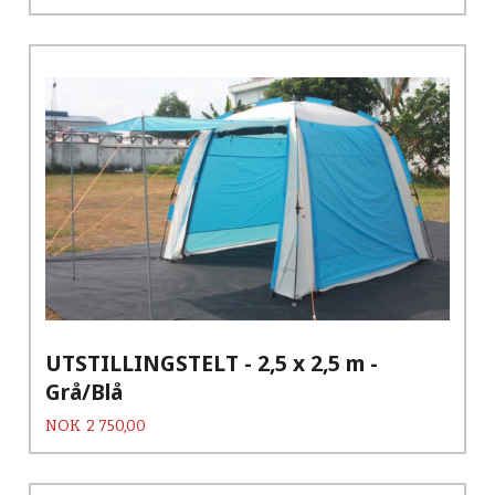
UTSTILLINGSTELT - 2,5 x 2,5 m -
Grå/Blå
Pris
NOK
2 750,00