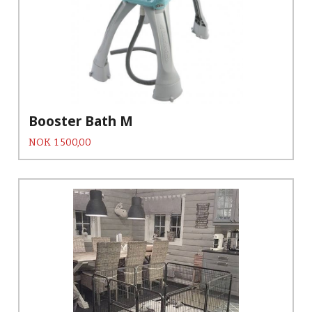
Booster Bath M
Pris
NOK
1 500,00