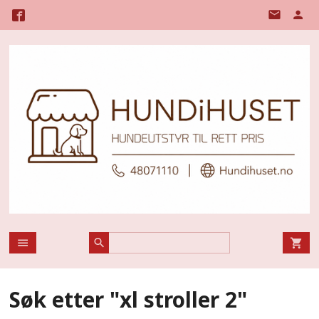
Gå
til
innholdet
Søk etter "xl stroller 2"