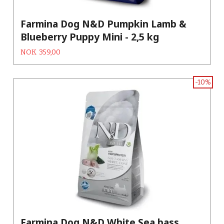
Farmina Dog N&D Pumpkin Lamb &
Blueberry Puppy Mini - 2,5 kg
Tilbud
Rabatt
NOK
359,00
-10%
Farmina Dog N&D White Sea bass