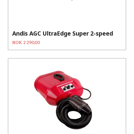
Andis AGC UltraEdge Super 2-speed
Pris
NOK
2 290,00