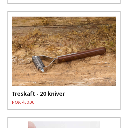
Treskaft - 20 kniver
Pris
NOK
450,00