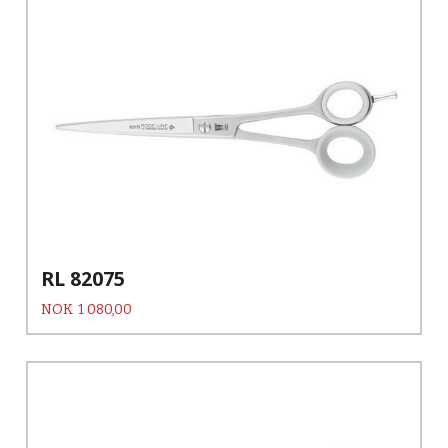
RL 82075
Pris
NOK
1 080,00