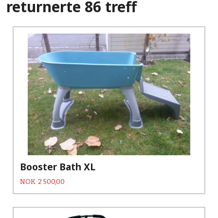
returnerte 86 treff
Booster Bath XL
Pris
NOK
2 500,00