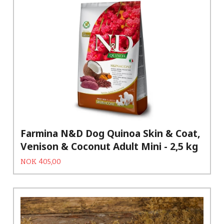
Farmina N&D Dog Quinoa Skin & Coat,
Venison & Coconut Adult Mini - 2,5 kg
Tilbud
Rabatt
NOK
405,00