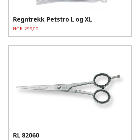
Regntrekk Petstro L og XL
Pris
NOK
299,00
RL 82060