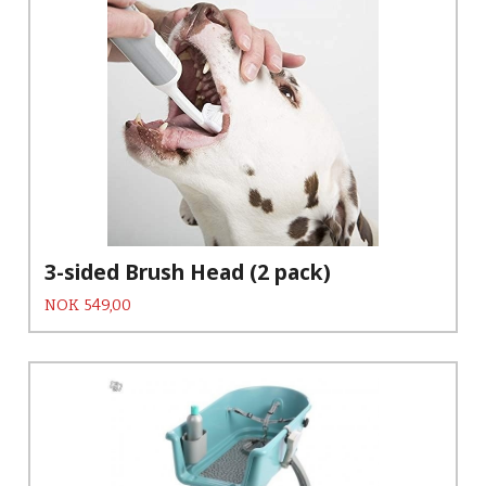
3-sided Brush Head (2 pack)
Pris
NOK
549,00