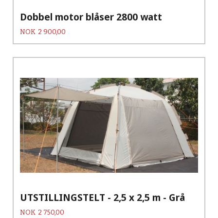
Dobbel motor blåser 2800 watt
Pris
NOK
2 900,00
UTSTILLINGSTELT - 2,5 x 2,5 m - Grå
Pris
NOK
2 750,00