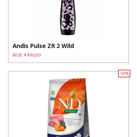
Andis Pulse ZR 2 Wild
Pris
NOK
4 490,00
-10%