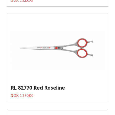
Pris
NOK
1 525,00
RL 82770 Red Roseline
Pris
NOK
1 270,00