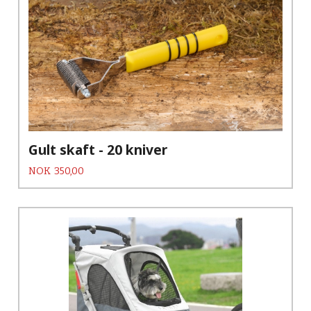
Gult skaft - 20 kniver
Pris
NOK
350,00