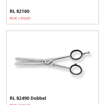
RL 82160
Pris
NOK
1 250,00
RL 82490 Dobbel