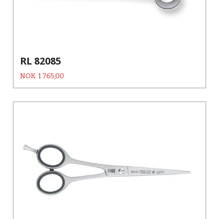
RL 82085
Pris
NOK
1 765,00