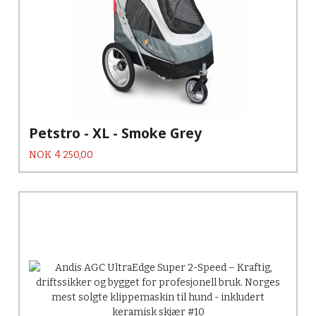
Petstro - XL - Smoke Grey
Pris
NOK
4 250,00