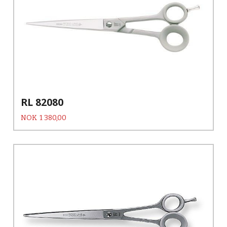
RL 82080
Pris
NOK
1 380,00