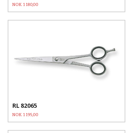
Pris
NOK
1 180,00
RL 82065
Pris
NOK
1 195,00