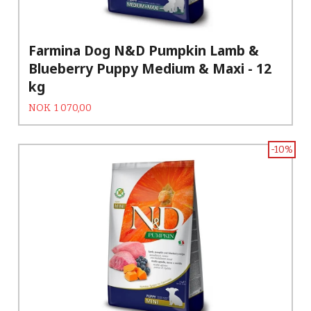
Farmina Dog N&D Pumpkin Lamb &
Blueberry Puppy Medium & Maxi - 12
kg
Tilbud
Rabatt
NOK
1 070,00
-10%