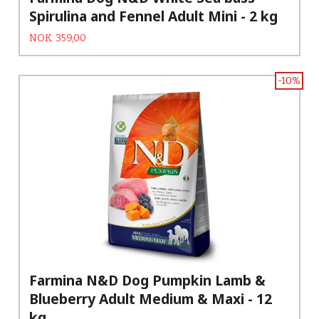
Spirulina and Fennel Adult Mini - 2 kg
Tilbud
Rabatt
NOK
359,00
-10%
Farmina N&D Dog Pumpkin Lamb &
Blueberry Adult Medium & Maxi - 12
kg