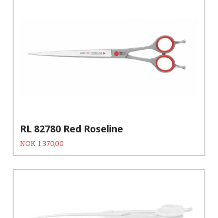
RL 82780 Red Roseline
Pris
NOK
1 370,00