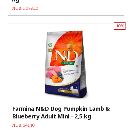
Tilbud
Rabatt
NOK
1 079,10
-10%
Farmina N&D Dog Pumpkin Lamb &
Blueberry Adult Mini - 2,5 kg
Tilbud
Rabatt
NOK
341,10