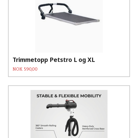
Trimmetopp Petstro L og XL
Pris
NOK
590,00