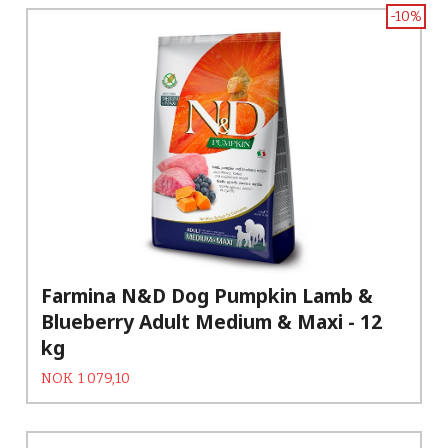
-10%
Farmina N&D Dog Pumpkin Lamb &
Blueberry Adult Medium & Maxi - 12
kg
Tilbud
Rabatt
NOK
1 079,10