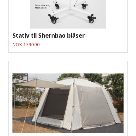
Stativ til Shernbao blåser
Pris
NOK
1 590,00