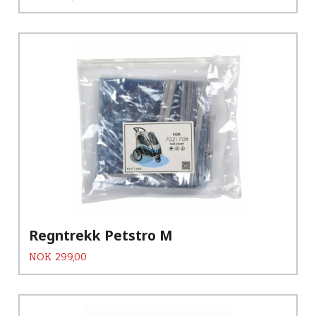
Regntrekk Petstro M
Pris
NOK
299,00