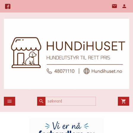
Gå
til
innholdet