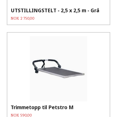
UTSTILLINGSTELT - 2,5 x 2,5 m - Grå
Pris
NOK
2 750,00
Trimmetopp til Petstro M
Pris
NOK
590,00