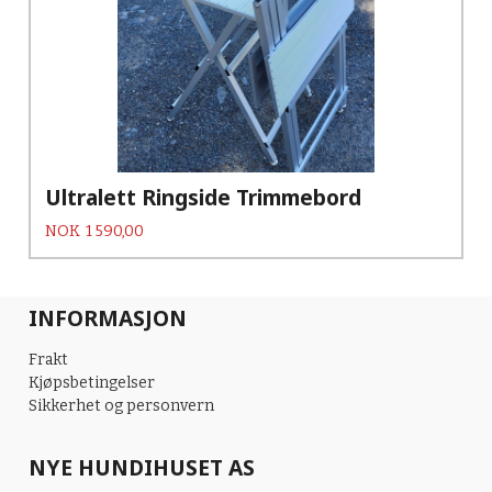
Ultralett Ringside Trimmebord
Pris
NOK
1 590,00
INFORMASJON
Frakt
Kjøpsbetingelser
Sikkerhet og personvern
NYE HUNDIHUSET AS