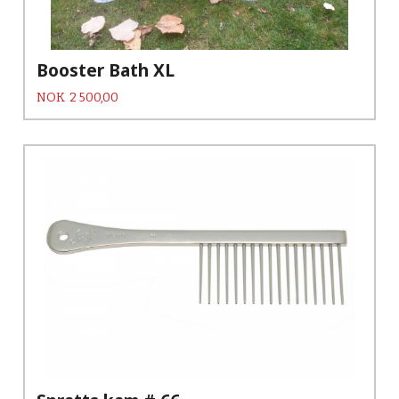
Booster Bath XL
Pris
NOK
2 500,00