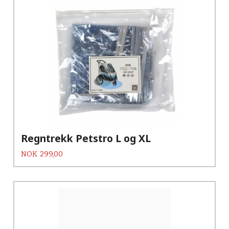
Regntrekk Petstro L og XL
Pris
NOK
299,00