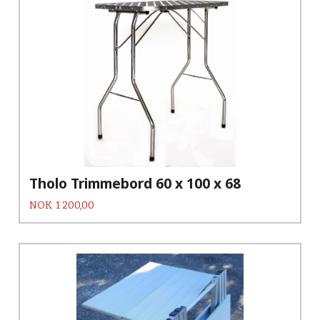
Tholo Trimmebord 60 x 100 x 68
Pris
NOK
1 200,00